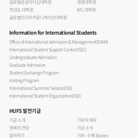
글로벌공공리더십대학원
경영대학원
TESOL 대학원
KFL 대학원
글로벌미디어커뮤니케이션대학원
Information
for International Students
Office of International Admission & Management(OIAM)
International Student Support Center(ISSC)
Undergraduate Admission
Graduate Admission
Student Exchange Program
Visiting Program
International Summer Session(ISS)
International Student Organization(ISO)
HUFS
발전기금
기금 소개
기부자 예우
명예의 전당
기금 소식
참여하기
기부·수혜 Stories