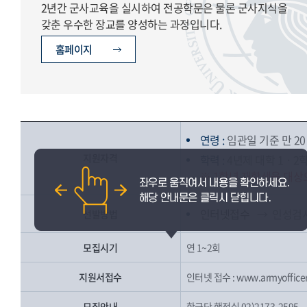
2년간 군사교육을 실시하여 전공학문은 물론 군사지식을
갖춘 우수한 장교를 양성하는 과정입니다.
홈페이지
연령 :
임관일 기준 만 20 
지원자격
학력 :
4년제 대학 1ㆍ2
※ 1학년 재학생을 대상
인터넷접수
→ 인성검
선발방법
모집시기
연 1~2회
지원서접수
인터넷 접수 :
www.armyofficer
모집안내
학군단 행정실 02)2173-2595