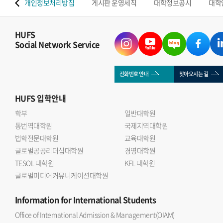
 맵
개인정보처리방침
게시판 운영세칙
대학정보공시
대학
HUFS
Social Network Service
전화번호 안내
찾아오시는 길
HUFS
입학안내
학부
일반대학원
통번역대학원
국제지역대학원
법학전문대학원
교육대학원
글로벌공공리더십대학원
경영대학원
TESOL 대학원
KFL 대학원
글로벌미디어커뮤니케이션대학원
Information
for International Students
Office of International Admission & Management(OIAM)