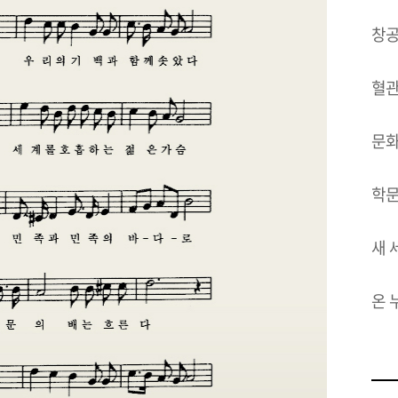
창공
혈관
문화
학문
새 
온 