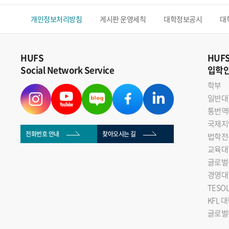
개인정보처리방침
게시판 운영세칙
대학정보공시
대
HUFS
HUF
Social Network Service
입학
학부
일반대
통번역
국제지
전화번호 안내
찾아오시는 길
법학전
교육대
글로벌
경영대
TESO
KFL 
글로벌