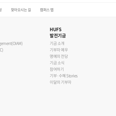
청
찾아오시는 길
캠퍼스 맵
HUFS
발전기금
nagement(OIAM)
기금 소개
C)
기부자 예우
명예의 전당
기금 소식
참여하기
기부·수혜 Stories
이달의 기부자