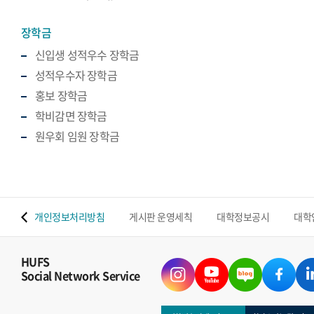
장학금
신입생 성적우수 장학금
성적우수자 장학금
홍보 장학금
학비감면 장학금
원우회 임원 장학금
 맵
개인정보처리방침
게시판 운영세칙
대학정보공시
대학
HUFS
Social Network Service