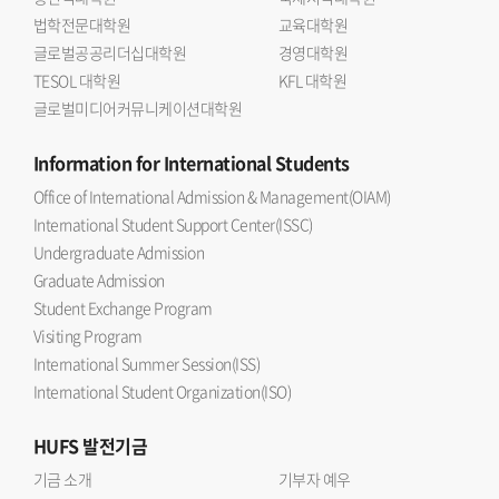
법학전문대학원
교육대학원
글로벌공공리더십대학원
경영대학원
TESOL 대학원
KFL 대학원
글로벌미디어커뮤니케이션대학원
Information
for International Students
Office of International Admission & Management(OIAM)
International Student Support Center(ISSC)
Undergraduate Admission
Graduate Admission
Student Exchange Program
Visiting Program
International Summer Session(ISS)
International Student Organization(ISO)
HUFS
발전기금
기금 소개
기부자 예우