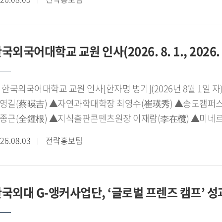
난해에 이어 2년 연속 운영되는 이번 캠프에는 일본 전역에 거주
럼은 시야의 확장은 물론, 동아시아 아동문학 비교에도 중요한 
가한다. 참가 학생들은 수준별 한국어 교육과 다양한 역사 문화
화와 정체성을 자연스럽게 이해하는 시간을 갖는다.이번 캠프는
국외국어대학교 교원 인사(2026. 8. 1., 2026. 9
심으로 다양한 체험 프로그램을 함께 운영한다. 모의법정 체험, 
꿈꾸는 HUFS 키자니아', 한국외대 외국인 유학생들이 직접 모
험' 등 한국외대만의 특색을 살린 프로그램이 마련됐다.이와 함께
 한국외국어대학교 교원 인사[한자명 병기](2026년 8월 1
방, 인근 초등학생들과 함께하는 미니 운동회, 떡박물관과 뮤지
영길(蔡暎吉) ▲자연과학대학장 최영수(崔瑛秀) ▲송도캠퍼스
동을 통해 참가 학생들은 한국의 언어와 문화를 자연스럽게 체
종근(全鍾根) ▲지식출판콘텐츠원장 이재람(李在欖) ▲미네르
FL학부 안정민 교수는 "학생들이 한국어와 한국 문화를 배우는
李丞壹) ▲미네르바대학 교양교육연구센터장(서울, 글로벌) 한성
로를 이해하고 우정을 쌓는 뜻깊은 시간이 되길 바란다"고 
26.08.03
전략홍보팀
lobal Hall 학사장 송예림(宋藝林)) ▲세계민속박물관장 김
국이 재일동포 학생들에게 친근하고 따뜻한 고향처럼 느껴지길 
일본연구소장 이창민(李昌玟) ▲철학문화연구소장 김원명(金
어연구소장 고태진(高兌鎭) ▲외국인자유전공학부 준비위원장 박진
국외대 G-앵커사업단, ‘글로벌 프렌즈 캠프’ 
캠퍼스운영본부 부본부장 겸 글로벌바이오 비즈니스융합학부 준비위원장 고동우(高東佑) ▲미네르바대학
초교육센터장(서울, 글로벌) 이기원(李氣遠) ▲동유럽발칸연