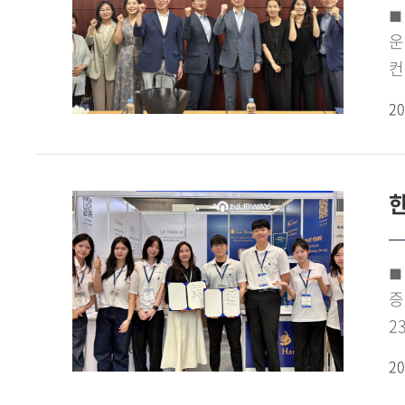
(
◼ 
운
컨
개
20
용
마
이
한
운
언
의
◼
다
증
방
2
간
활
지
20
뷰
기