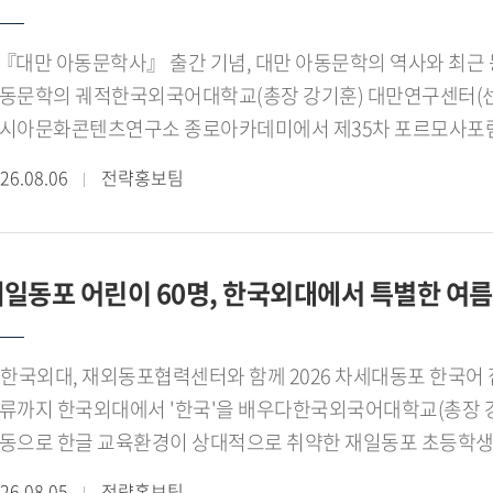
『대만 아동문학사』 출간 기념, 대만 아동문학의 역사와 최근 
동문학의 궤적한국외국어대학교(총장 강기훈) 대만연구센터(센터장 임
시아문화콘텐츠연구소 종로아카데미에서 제35차 포르모사포럼
대만 아동문학사』의 출판을 기념하는 자리로, 권애영 번역가
26.08.06
전략홍보팀
 주제로 강연을 진행한다.[사진. 제35차 포르모사포럼 포스터
했던 대만의 아동문학을 본격적으로 소개하면서, 대만 사회와 
정을 살펴보는 기회가 될 전망이다. 특히 『대만 아동문학사』의
일동포 어린이 60명, 한국외대에서 특별한 여
아시아 아동문학의 새로운 가능성을 모색하는 자리가 될 것으
판한 『대만 아동문학사』는 대만 아동문학의 형성과 발전을 장르
판 문화가 복합적으로 작용하는 문화사적 관점에서 조망한 책이
외대, 재외동포협력센터와 함께 2026 차세대동포 한국어 집중캠프 개최◼ 한국어 수업부터 문화 체험, 또래
기, 민주화 이후까지 대만 사회의 역사적 변화가 아동문학에 
국'을 배우다한국외국어대학교(총장 강기훈)는 재외동포청 산하 재외동포협력센터와
동문학을 대만 사회의 역사와 정체성, 문화적 변동을 읽어내는 중요한 
동으로 한글 교육환경이 상대적으로 취약한 재일동포 초등학생을 
스트식민주의 담론을 중심으로 대만 아동문학의 전개 과정을 해
2026 차세대동포 한국어 집중캠프'를 개최한다.[사진. 재일동포
화적 주체성과 정체성이 아동문학을 통해 구현되어 온 방식을 
26.08.05
전략홍보팀