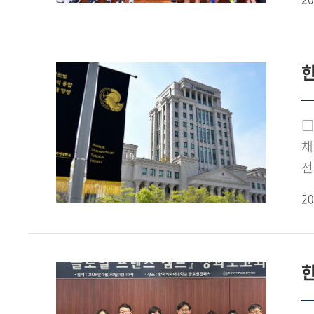
지
포
참
문
한
중
'
탐
□
탐
채
활
전
K
(
서
20
G
한
▲
언
한
송도
기