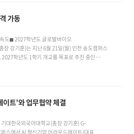
할 수 있도록 창업지원센터 운영기관으로서 가교
 지역 산업의 AI 전환을 지원한다. 특히 제조,
외대 G-앵커사업단장은 "이번 협약은 지역
격 가동
I 기반 연구개발과 기술 자문을 추진할 예정이다.또한
미가 크다"며 "앞으로도 기업의 현장 수요를
usetts General Hospital) 등 글로벌
으로 확대해 대학의 우수한 교육 연구 역량을 지역
 산업과 연계한 기술사업화 및 혁신 모델 창출에도
축해 나가겠다"고 밝혔다.
이글팀, 뉴런팀, 퍼핏팀 등 5개 학생 창업팀이
강기훈)는 지난 6월 21일(월) 인천 송도캠퍼스
발 등 다양한 분야의 창업 아이디어를 바탕으로 사업화를
027학년도 1학기 개교를 목표로 추진 중인
기회를 확보하게 된다.입주 학생들은 "지역 기업과
사진 1. 한국외대 송도캠퍼스 현장 점검을 마친
쟁력 있는 스타트업으로 성장하고, 지역사회와 함께
송도캠퍼스 개교와 관련된 주요 부서의 팀장 및
이윤석 G-앵커사업단장은 "다우디지털스퀘어
개교 준비 현황을 공유하고 향후 추진 일정과 부서별
요한 출발점"이라며 "학생 창업팀과 연구진이 자유롭게
다.회의에 앞서 참석자들은 현재 조성 중인
여하는 AI 혁신 거점을 만들어 가겠다"고 말했다.
드메이트’와 업무협약 체결
 향후 교육, 연구 공간으로 활용될 주요 시설을
캠퍼스에서 개최 된 '송도캠퍼스 개교준비위원회']
과하고 교육부 최종인가를 받아, 2027학년도
단계적으로 교육, 연구, 국제교류 기능을 갖춘 복합
벌캠퍼스에서 AI 혁신기업 어라우드메이트(대표