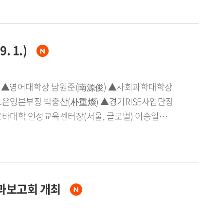
하는 재일동포 초등학교 4~6학년 학생 60명이
계기를 제공할 것으로 전망된다.
 체험 프로그램을 통해 한국어 실력을 키우고 한국
 학생들의 한국어 수준을 고려한 맞춤형 수업을
. 1.)
K-팝 댄스, 카페 운영 등 다양한 직업을 경험하는
국어와 문화를 소개하는 '세계로 떠나는 언어 문화
 '한국어로 채우는 태극기' 수업, 잠실 롯데월드
일 자)▲영어대학장 남원준(南源俊) ▲사회과학대학장
엄김치간 견학, 뮤지컬 〈알사탕〉 관람 등 다양한
운영본부장 박중찬(朴重燦) ▲경기RISE사업단장
험하게 된다.이번 캠프 총괄 책임자인 한국외대
바대학 인성교육센터장(서울, 글로벌) 이승일
 데 그치지 않고 또래 친구들과 한국어로 소통하며
민(韓誠旻) ▲국제학사GlobeeDorm학사장 겸
말했다.재외동포협력센터 곽삼주 교류협력국장은
원명(金元明) ▲경기RISE사업부단장 전병환(全炳煥)
바란다 고 밝혔다.
元明) ▲외국문학연구소장 홍재웅(洪在雄) ▲
경(朴眞慶)(2026년 9월 1일 자)▲
성과보고회 개최
구소장 김상헌(金相憲) ▲중남미연구소장 임소라