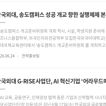
역이 함께 성장하는 대표적인 지 산 학 협력 모델로 자리매김
원하는 비공간거점 R D 플랫폼을 구축하고, PoC 연구를 수행하며
할을 충실히 수행하며 적극 협력하겠다"고 말했다.이윤석 한국
국외대, 송도캠퍼스 성공 개교 향한 실행체제 본
도체, 보건복지 분야 기업들의 기술적 애로사항 해결을 위한 A
업기업과 대학이 지속 가능한 협력 기반을 마련했다는 점에서 의
건복지 분야 AI 혁신을 위해 미국 하버드 의과대학 산하 MGH(Massach
영한 공동 연구와 기술 협력, 전문인력 양성 프로그램을 지속적
구기관과 협력하여 최신 AI 기술 연구와 실증을 추진하고, 지역
도캠퍼스 개교준비위원회 개최 학사, 시설, 학생지원 준비에 속도◼ 2027학년도 글로벌바이오
업의 성장과 혁신으로 연결하는 지 산 학 얼라이언스 모델을 구
설 계획이다.이번 AI육성센터에는 원더팀, 에이인베스트팀, 이글
즈니스융합학부, 외국인자유전공학부 모집한국외국어대학교(총장 
주한다. 각 팀은 AI, 데이터 분석, 디지털 서비스, 플랫폼 개
대국제교육센터에서 '송도캠퍼스 개교준비위원회 를 개최하고, 2
진하며, ㈜다우기술이 조성한 혁신 공간에서 실증과 시장 검증 
도캠퍼스의 개교 준비 현황과 주요 추진 과제를 종합 점검했다.[
26.06.24
전략홍보팀
력하며 실제 산업 현장의 문제를 해결하는 경험을 바탕으로 경
석자들]이번 회의는 총장과 부총장들을 비롯한 처장단은 물론, 
신적인 기술과 서비스를 만들어 나가겠다"고 포부를 밝혔다.
무진까지 함께 참석한 연석회의 형태로 진행됐다. 참석자들은 
I육성센터 입주는 지역 산업의 AI 혁신 생태계를 조성하는 중
력 사항을 논의하며 성공적인 개교를 위한 실행 체제를 가동했
력하고 성장할 수 있는 환경을 조성해 지역사회와 산업 발전에 기
국외대 G-RISE사업단, AI 혁신기업 ‘어라우
도캠퍼스를 둘러보며 외대국제교육센터를 비롯한 1 2단계 시설과
인하고 캠퍼스 운영 계획을 공유했다.[사진 2. 한국외대 송도
국외대 송도캠퍼스는 교육부 대학설립 개편심사위원회 심의를 통
 교육, 공동연구, 인재양성 협력 동문 기업과 산학협력 시너지 기대한국외국어대학교(총장 강기훈) G-
학기 개교를 목표로 조성되고 있다. 약 4만3,595㎡의 교지에 
ISE사업단(단장 이윤석)은 지난 6월 17일(수) 한국외대 글로