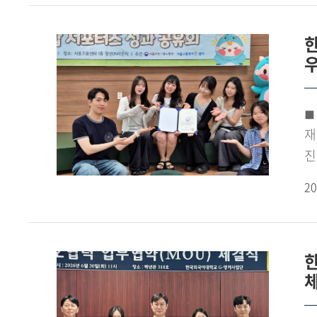
박
2
준
개
관
베
◼ 
가
재
유
진
업
진
20
한
수
이
신
준
이
온
사
진
확
전
제