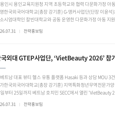
林소라)
용인시 용인교육지원청 지역 초등학교와 협력 다문화가정 아동들에 언어교육, 심리지원 프로그램
영한국외국어대학교(총장 강기훈) G-앵커사업단(단장 이윤석)은
소시엄대학인 칼빈대학교와 공동 운영한 다문화가정 아동 지원 
최했다.[사진. 한국외대 G-앵커사업단, '글로벌 프렌즈 캠프'
26.07.31
전략홍보팀
인교육지원청, 지역 초등학교, 대학이 함께 추진한 캠프 운영 
련됐다.행사에는 홍성원 용인시 미래도시기획국장, 송은혜 용인
윤석 한국외대 G-앵커사업단장, 조한숙 칼빈대학교 단장 등 관
국외대 GTEP사업단, ‘VietBeauty 2026’
영에 기여한 한국외대와 칼빈대학교에 감사장을 전달했다.'글로벌
어 멘토링과 칼빈대학교의 전문 심리상담 프로그램(4회)을 연계
사소통과 교우관계 적응에서 긍정적인 변화를 보였으며, 에버
 베트남 대표 뷰티 헬스 유통 플랫폼 Hasaki 등과 상담 MOU 3건
양한 체험활동도 함께 진행됐다.성과보고회에서는 캠프 운영 성
가한국외국어대학교(총장 강기훈) 지역특화청년무역전문가양성사업
안도 논의됐다. 참석자들은 언어교육과 심리지원을 연계한 프
3일부터 25일까지 베트남 호치민 SECC에서 열린 'VietBeaut
 협력 체계를 지속적으로 확대해 나갈 필요성에 공감했다.한국
동을 지원하고, 바이어 발굴과 전자상거래 기반 확대 등 실질적인 
역사회와의 협력을 바탕으로 다문화가정 아동의 언어 정서 지원
26.07.31
전략홍보팀
티 화장품 전문 B2B 전시회로, 세계 각국의 화장품 기업과 
반한 민-관-학 협력 교육 모델을 발굴해 나갈 계획이다.