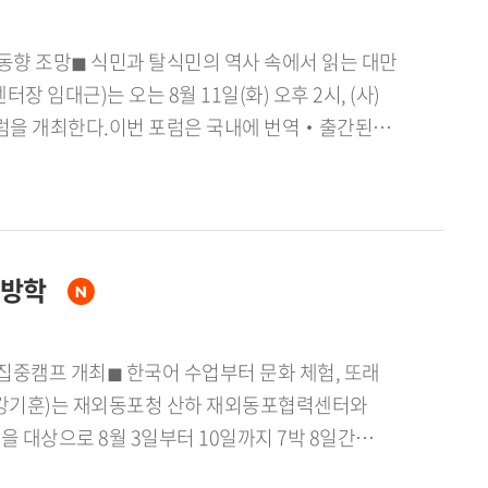
동향 조망◼ 식민과 탈식민의 역사 속에서 읽는 대만
대근)는 오는 8월 11일(화) 오후 2시, (사)
을 개최한다.이번 포럼은 국내에 번역‧출간된
를 초청하여 「대만 아동문학의 변천과 최근 동향」
]포럼은 그동안 국내에서 상대적으로 주목받지
문화, 역사 속에서 아동문학이 형성되고 발전해 온
 번역 출간을 계기로 관련 성과를 공유하고,
름방학
로 보인다.올해 초 아시아문화콘텐츠연구소가
사의 차원에서 나아가 사회, 역사, 정치, 교육,
다.이 책은 일본 식민통치 시기부터 국민당 정부
어떠한 영향을 미쳤는지 체계적으로 분석하면서,
창으로 간주한다. 특히 대만의식 과
대상으로 8월 3일부터 10일까지 7박 8일간
석하며, 오랜 식민 경험 속에서 형성된 대만의
 어린이 60명, 한국외대에서 특별한 여름방학]
보여준다.한국어 번역본의 출간을 기념한 이번