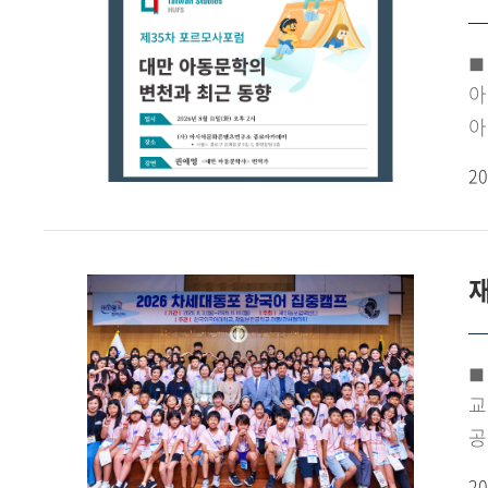
◼
아
아
『
20
을
못
과
재
동
출
출
◼ 한국
시
교류까지 한국외대에서 '한
아
공
포
'
문
20