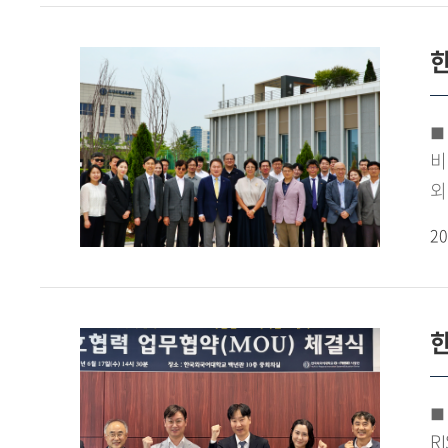
지
지
역
한
반
창
보
반
연
◼ 송
산
나
비
입
외
추
송
20
협
참
혁
실
A
협
협
한
송
확
한
◼ AI
1
R