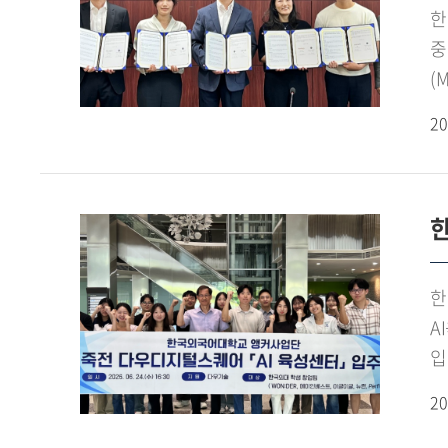
펼
이
한
활
청
중
베
기
(
진
청
체
동
20
평
전
V
2
기
전
홍
조
점
'
한
앵
앤
방
한
창
A
추
입
경
추
20
프
산
협
입