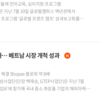
 지난 7월 30일 글로벌캠퍼스 백년관에서
프로그램 '글로벌 프렌즈 캠프' 성과보고회를
 성과보고회 개최]이번 성과보고회는 용인시,
결과를 공유하고 향후 협력 방안을 논의하기 위해
교육지원청 장학사, 임화섭 왕산초등학교 교장,
계자들이 참석했다. 이날 임화섭 교장은 프로그램
 참가… 베트남 시장 개척 성과
 프렌즈 캠프'는 한국외대 원어민 강사의 1:1
해 운영됐다. 참여 아동의 80% 이상이 한국어
랜드 체험학습과 국립중앙박물관 문화탐방 등
 체결 Shopee 팔로워 약 8배
과와 함께 향후 지역 다문화가정 아동 지원 확대
단(단장 백재승, GTEP사업단)은 지난 7월
로그램 운영 경험을 공유하고, 지역사회와 교육기관
y 2026'에 참가해 국내 중소 화장품 기업의 해외마케팅
외대 G-앵커사업단은 앞으로도 지자체와 교육기관,
성과를 거뒀다. VietBeauty는 베트남을 대표하는
 프로그램을 지속 확대하고, 지역사회 수요에
바이어가 참가하는 국제 전시회다.이번 전시회에는