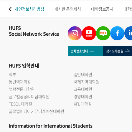
 맵
개인정보처리방침
게시판 운영세칙
대학정보공시
대학
HUFS
Social Network Service
전화번호 안내
찾아오시는 길
HUFS
입학안내
학부
일반대학원
통번역대학원
국제지역대학원
법학전문대학원
교육대학원
글로벌공공리더십대학원
경영대학원
TESOL 대학원
KFL 대학원
글로벌미디어커뮤니케이션대학원
Information
for International Students