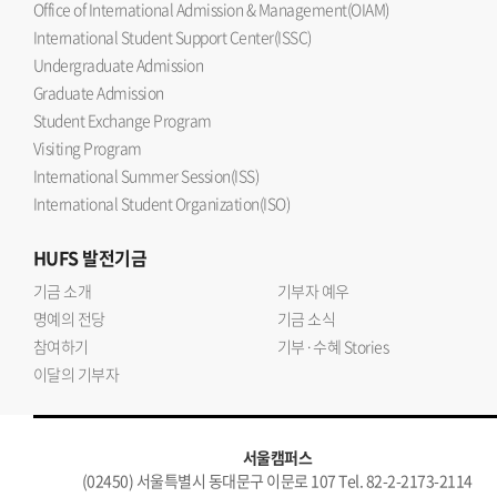
Office of International Admission & Management(OIAM)
International Student Support Center(ISSC)
Undergraduate Admission
Graduate Admission
Student Exchange Program
Visiting Program
International Summer Session(ISS)
International Student Organization(ISO)
HUFS
발전기금
기금 소개
기부자 예우
명예의 전당
기금 소식
참여하기
기부·수혜 Stories
이달의 기부자
서울캠퍼스
(02450) 서울특별시 동대문구 이문로 107 Tel. 82-2-2173-2114