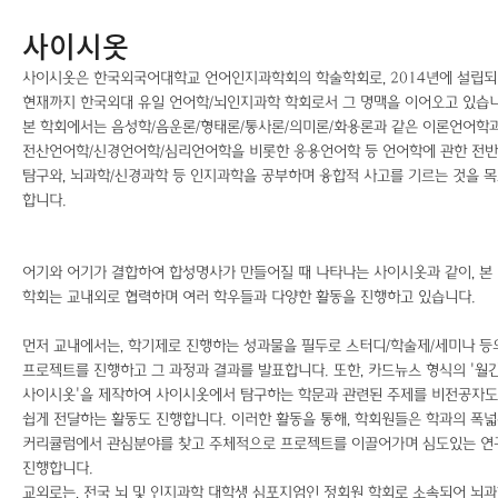
사이시옷
사이시옷은 한국외국어대학교 언어인지과학회의 학술학회로, 2014년에 설립
현재까지 한국외대 유일 언어학/뇌인지과학 학회로서 그 명맥을 이어오고 있습니
본 학회에서는 음성학/음운론/형태론/통사론/의미론/화용론과 같은 이론언어학
전산언어학/신경언어학/심리언어학을 비롯한 응용언어학 등 언어학에 관한 전
탐구와, 뇌과학/신경과학 등 인지과학을 공부하며 융합적 사고를 기르는 것을 
합니다.
어기와 어기가 결합하여 합성명사가 만들어질 때 나타나는 사이시옷과 같이, 본
학회는 교내외로 협력하며 여러 학우들과 다양한 활동을 진행하고 있습니다.
먼저 교내에서는, 학기제로 진행하는 성과물을 필두로 스터디/학술제/세미나 등
프로젝트를 진행하고 그 과정과 결과를 발표합니다. 또한, 카드뉴스 형식의 '월
사이시옷'을 제작하여 사이시옷에서 탐구하는 학문과 관련된 주제를 비전공자도
쉽게 전달하는 활동도 진행합니다. 이러한 활동을 통해, 학회원들은 학과의 폭
커리큘럼에서 관심분야를 찾고 주체적으로 프로젝트를 이끌어가며 심도있는 연
진행합니다.
교외로는, 전국 뇌 및 인지과학 대학생 심포지엄인
정회원 학회로 소속되어 뇌