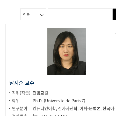
남지순 교수
직위(직급)
전임교원
학위
Ph.D. (Universite de Paris 7)
연구분야
컴퓨터언어학, 전자사전학