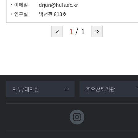
이메일
drjun@hufs.ac.kr
연구실
백년관 813호
1
1
학부/대학원
주요산하기관