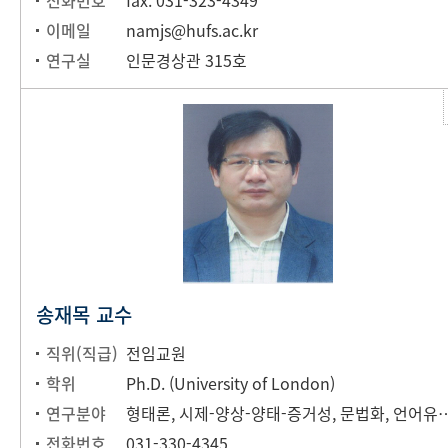
전화번호
fax. 031-323-4349
이메일
namjs@hufs.ac.kr
연구실
인문경상관 315호
송재목 교수
직위(직급)
전임교원
학위
Ph.D. (University of London)
연구분야
형태론, 시제-양상-양태-증거성,
전화번호
031-330-4345