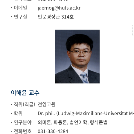
이메일
jaemog@hufs.ac.kr
연구실
인문경상관 314호
이해윤 교수
직위(직급)
전임교원
학위
Dr. phil. (L
연구분야
의미론, 화용론, 법언어학, 형식문법
전화번호
031-330-4284