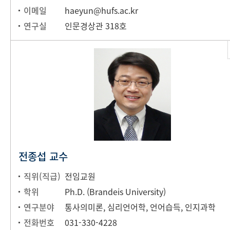
이메일
haeyun@hufs.ac.kr
연구실
인문경상관 318호
전종섭 교수
직위(직급)
전임교원
학위
Ph.D. (Brandeis University)
연구분야
통사의미론, 심리언어학, 언어습득, 인지과학
전화번호
031-330-4228