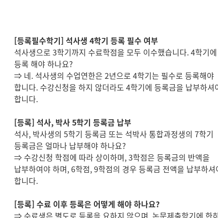
[
등록필수학기
]
석사생
4
학기 등록 필수 여부
석사생으로
3
학기까지 수료학점을 모두 이수했습니다
. 4
학기에
등록 해야 하나요
?
⇒
네
.
석사생의 수업연한은
2
년으로
4
학기는 필수로 등록해야
합니다
.
수강신청을 하지 않더라도
4
학기에 등록금을 납부하셔
합니다
.
[
등록
]
석사
,
박사
5
학기 등록금 납부
석사
,
박사생의
5
학기 등록금 또는 석박사 통합과정생의
7
학기
등록금은 얼마나 납부해야 하나요
?
⇒
수강신청 학점에 따라 상이하며
, 3
학점은 등록금의 반액을
납부하여야 하며
, 6
학점
, 9
학점의 경우 등록금 전액을 납부하셔
합니다
.
[
등록
]
수료 이후 등록은 어떻게 해야 하나요
?
⇒
수료생은 별도로 등록을 요하지 않으며
,
논문제출학기에 한