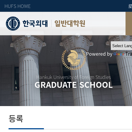
HUFS HOME
일반대학원
Powered by
Tr
Hankuk University of Foreign Studies
GRADUATE SCHOOL
등록