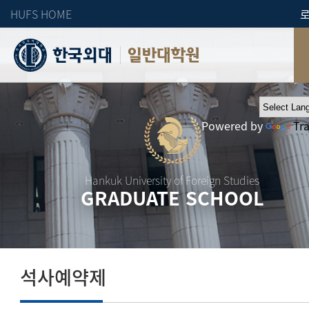
HUFS HOME
일반대학원
Powered by
Tr
Hankuk University of Foreign Studies
GRADUATE SCHOOL
석사예약제