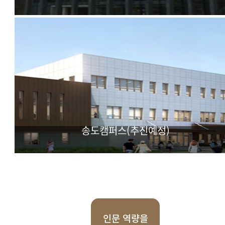
IT(Information & Technology) BT(BioTechnology) CT(Cul
Technology) 기반 실용학문 융합대학
송도캠퍼스(추진예정)
첨단과학 특화 대학
인문 역량을