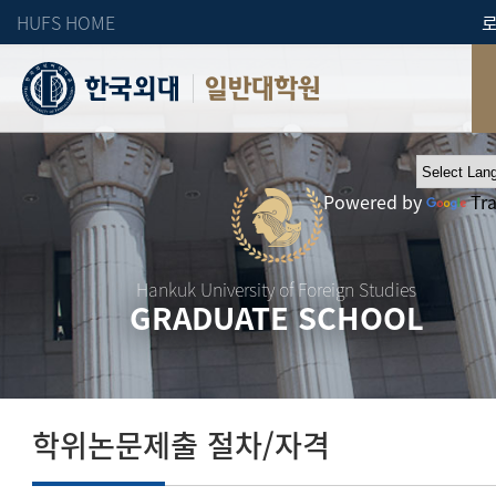
HUFS HOME
일반대학원
Powered by
Tr
Hankuk University of Foreign Studies
GRADUATE SCHOOL
학위논문제출 절차/자격